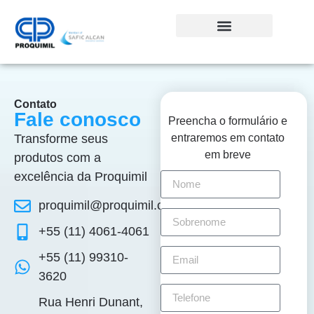
Contato
Fale conosco
Preencha o formulário e
Transforme seus
entraremos em contato
em breve
produtos com a
excelência da Proquimil
proquimil@proquimil.com.br
+55 (11) 4061-4061
+55 (11) 99310-
3620
Rua Henri Dunant,