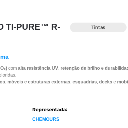
ARPOL 1793
Borracha sintética com boa resistência ao desgaste e enve
Família:
R
SBR
P
Aplicações:
Automotivo
|
Têxtil e Calçadista
Detalhes do produto