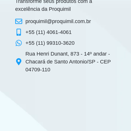
Transforme seus produtos com a
excelência da Proquimil
proquimil@proquimil.com.br
+55 (11) 4061-4061
+55 (11) 99310-3620
Rua Henri Dunant, 873 - 14º andar -
Chacará de Santo Antonio/SP - CEP
04709-110