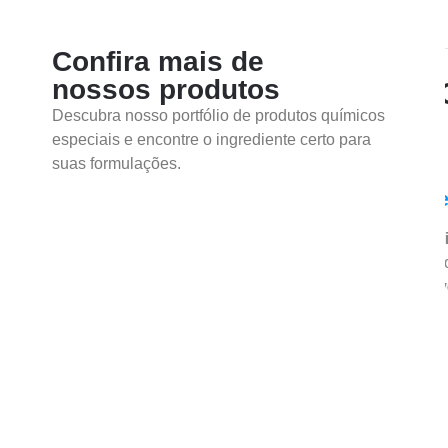
Confira mais de
nossos produtos
PURE™ R-
Tintas
Descubra nosso portfólio de produtos químicos
especiais e encontre o ingrediente certo para
suas formulações.
a resistência UV
,
retenção de brilho
e
durabilidade
 estruturas externas
,
esquadrias
,
decks
e
mobiliário
Representada:
CHEMOURS