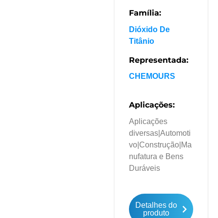
Família:
Dióxido De
Titânio
Representada:
CHEMOURS
Aplicações:
Aplicações
diversas
|
Automoti
vo
|
Construção
|
Ma
nufatura e Bens
Duráveis
Detalhes do
produto