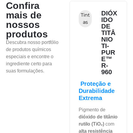
Confira
CSM
DIÓX
mais de
Borr
Tint
40(33
IDO
nossos
ach
as
05)
DE
a
produtos
TITÂ
NIO
Elastômero
Descubra nosso portfólio
TI-
resistente ao
de produtos químicos
PUR
ozônio, ácidos e
especiais e encontre o
E™
solventes.
ingrediente certo para
R-
suas formulações.
960
Proteção e
Família:
Durabilidade
Polietileno
Extrema
Clorosulfonado
Pigmento de
Representada:
dióxido de titânio
Sob Consulta
rutilo (TiO₂)
com
alta resistência