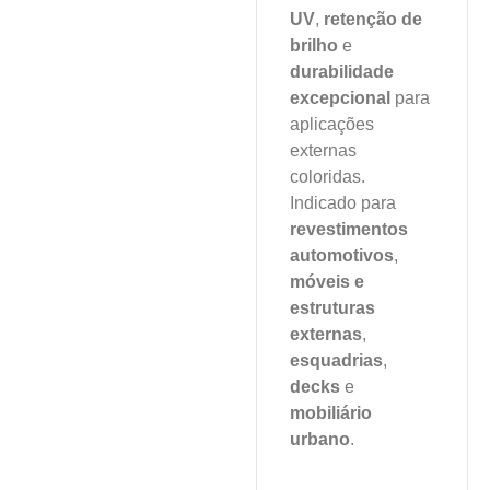
UV
,
retenção de
Aplicações:
brilho
e
Construção
durabilidade
excepcional
para
aplicações
Detalhes do
externas
produto
coloridas.
Indicado para
revestimentos
automotivos
,
móveis e
estruturas
externas
,
esquadrias
,
decks
e
mobiliário
urbano
.