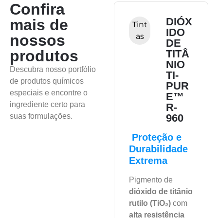
Confira
CSM
DIÓX
mais de
Borr
Tint
40(33
IDO
nossos
ach
as
05)
DE
a
produtos
TITÂ
NIO
Elastômero
Descubra nosso portfólio
TI-
resistente ao
de produtos químicos
PUR
ozônio, ácidos e
especiais e encontre o
E™
solventes.
ingrediente certo para
R-
suas formulações.
960
Proteção e
Família:
Durabilidade
Polietileno
Extrema
Clorosulfonado
Pigmento de
Representada:
dióxido de titânio
Sob Consulta
rutilo (TiO₂)
com
alta resistência