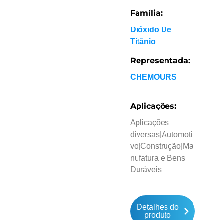
Família:
Dióxido De
Titânio
Representada:
CHEMOURS
Aplicações:
Aplicações
diversas
|
Automoti
vo
|
Construção
|
Ma
nufatura e Bens
Duráveis
Detalhes do
produto