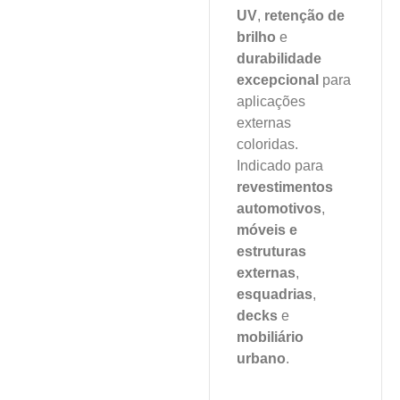
UV
,
retenção de
Aplicações:
brilho
e
Construção
durabilidade
excepcional
para
aplicações
Detalhes do
externas
produto
coloridas.
Indicado para
revestimentos
automotivos
,
móveis e
estruturas
externas
,
esquadrias
,
decks
e
mobiliário
urbano
.